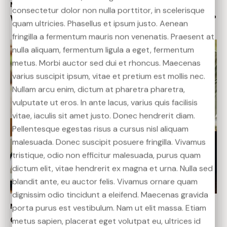
MANAGEMENT
March 26, 2020
consectetur dolor non nulla porttitor, in scelerisque
consectetur dolor non nulla porttitor, in scelerisque
consectetur dolor non nulla porttitor, in scelerisque
Which card is better to have – debit or credit?
quam ultricies. Phasellus et ipsum justo. Aenean
quam ultricies. Phasellus et ipsum justo. Aenean
quam ultricies. Phasellus et ipsum justo. Aenean
fringilla a fermentum mauris non venenatis. Praesent at
fringilla a fermentum mauris non venenatis. Praesent at
fringilla a fermentum mauris non venenatis. Praesent at
nulla aliquam, fermentum ligula a eget, fermentum
nulla aliquam, fermentum ligula a eget, fermentum
nulla aliquam, fermentum ligula a eget, fermentum
metus. Morbi auctor sed dui et rhoncus. Maecenas
metus. Morbi auctor sed dui et rhoncus. Maecenas
metus. Morbi auctor sed dui et rhoncus. Maecenas
varius suscipit ipsum, vitae et pretium est mollis nec.
varius suscipit ipsum, vitae et pretium est mollis nec.
varius suscipit ipsum, vitae et pretium est mollis nec.
Nullam arcu enim, dictum at pharetra pharetra,
Nullam arcu enim, dictum at pharetra pharetra,
Nullam arcu enim, dictum at pharetra pharetra,
vulputate ut eros. In ante lacus, varius quis facilisis
vulputate ut eros. In ante lacus, varius quis facilisis
vulputate ut eros. In ante lacus, varius quis facilisis
vitae, iaculis sit amet justo. Donec hendrerit diam.
vitae, iaculis sit amet justo. Donec hendrerit diam.
vitae, iaculis sit amet justo. Donec hendrerit diam.
Pellentesque egestas risus a cursus nisl aliquam
Pellentesque egestas risus a cursus nisl aliquam
Pellentesque egestas risus a cursus nisl aliquam
malesuada. Donec suscipit posuere fringilla. Vivamus
malesuada. Donec suscipit posuere fringilla. Vivamus
malesuada. Donec suscipit posuere fringilla. Vivamus
tristique, odio non efficitur malesuada, purus quam
tristique, odio non efficitur malesuada, purus quam
tristique, odio non efficitur malesuada, purus quam
dictum elit, vitae hendrerit ex magna et urna. Nulla sed
dictum elit, vitae hendrerit ex magna et urna. Nulla sed
dictum elit, vitae hendrerit ex magna et urna. Nulla sed
blandit ante, eu auctor felis. Vivamus ornare quam
blandit ante, eu auctor felis. Vivamus ornare quam
blandit ante, eu auctor felis. Vivamus ornare quam
dignissim odio tincidunt a eleifend. Maecenas gravida
dignissim odio tincidunt a eleifend. Maecenas gravida
dignissim odio tincidunt a eleifend. Maecenas gravida
MANAGEMENT
March 25, 2020
porta purus est vestibulum. Nam ut elit massa. Etiam
porta purus est vestibulum. Nam ut elit massa. Etiam
porta purus est vestibulum. Nam ut elit massa. Etiam
Organization of accounting at the enterprise
metus sapien, placerat eget volutpat eu, ultrices id
metus sapien, placerat eget volutpat eu, ultrices id
metus sapien, placerat eget volutpat eu, ultrices id