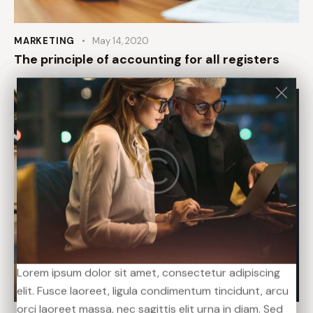
MARKETING
May 14, 2020
The principle of accounting for all registers
Lorem ipsum dolor sit amet, consectetur adipiscing
Lorem ipsum dolor sit amet, consectetur adipiscing
Lorem ipsum dolor sit amet, consectetur adipiscing
elit. Fusce laoreet, ligula condimentum tincidunt, arcu
elit. Fusce laoreet, ligula condimentum tincidunt, arcu
elit. Fusce laoreet, ligula condimentum tincidunt, arcu
orci laoreet massa, nec sagittis elit urna in diam. Sed
orci laoreet massa, nec sagittis elit urna in diam. Sed
orci laoreet massa, nec sagittis elit urna in diam. Sed