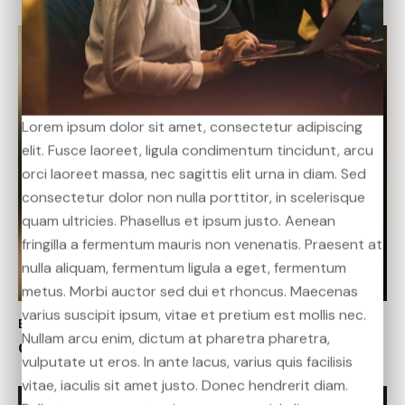
Lorem ipsum dolor sit amet, consectetur adipiscing
Lorem ipsum dolor sit amet, consectetur adipiscing
Lorem ipsum dolor sit amet, consectetur adipiscing
elit. Fusce laoreet, ligula condimentum tincidunt, arcu
elit. Fusce laoreet, ligula condimentum tincidunt, arcu
elit. Fusce laoreet, ligula condimentum tincidunt, arcu
orci laoreet massa, nec sagittis elit urna in diam. Sed
orci laoreet massa, nec sagittis elit urna in diam. Sed
orci laoreet massa, nec sagittis elit urna in diam. Sed
consectetur dolor non nulla porttitor, in scelerisque
consectetur dolor non nulla porttitor, in scelerisque
consectetur dolor non nulla porttitor, in scelerisque
quam ultricies. Phasellus et ipsum justo. Aenean
quam ultricies. Phasellus et ipsum justo. Aenean
quam ultricies. Phasellus et ipsum justo. Aenean
fringilla a fermentum mauris non venenatis. Praesent at
fringilla a fermentum mauris non venenatis. Praesent at
fringilla a fermentum mauris non venenatis. Praesent at
nulla aliquam, fermentum ligula a eget, fermentum
nulla aliquam, fermentum ligula a eget, fermentum
nulla aliquam, fermentum ligula a eget, fermentum
metus. Morbi auctor sed dui et rhoncus. Maecenas
metus. Morbi auctor sed dui et rhoncus. Maecenas
metus. Morbi auctor sed dui et rhoncus. Maecenas
varius suscipit ipsum, vitae et pretium est mollis nec.
varius suscipit ipsum, vitae et pretium est mollis nec.
varius suscipit ipsum, vitae et pretium est mollis nec.
BUSINESS
April 21, 2020
Nullam arcu enim, dictum at pharetra pharetra,
Nullam arcu enim, dictum at pharetra pharetra,
Nullam arcu enim, dictum at pharetra pharetra,
Consulting & methodical service
vulputate ut eros. In ante lacus, varius quis facilisis
vulputate ut eros. In ante lacus, varius quis facilisis
vulputate ut eros. In ante lacus, varius quis facilisis
vitae, iaculis sit amet justo. Donec hendrerit diam.
vitae, iaculis sit amet justo. Donec hendrerit diam.
vitae, iaculis sit amet justo. Donec hendrerit diam.